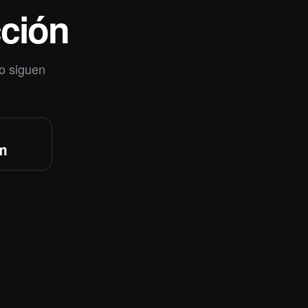
cción
io siguen
m